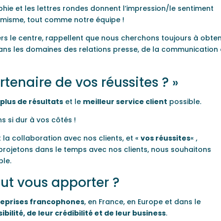
hie et les lettres rondes donnent l’impression/le sentiment
amisme, tout comme notre équipe !
vers le centre, rappellent que nous cherchons toujours à obten
dans les domaines des relations presse, de la communication 
tenaire de vos réussites ? »
plus de résultats
et le
meilleur service client
possible.
s si dur à vos côtés !
t la collaboration avec nos clients, et «
vos réussites
« ,
projetons dans le temps avec nos clients, nous souhaitons
ble.
eut vous apporter ?
eprises francophones
, en France, en Europe et dans le
ilité, de leur crédibilité et de leur business
.