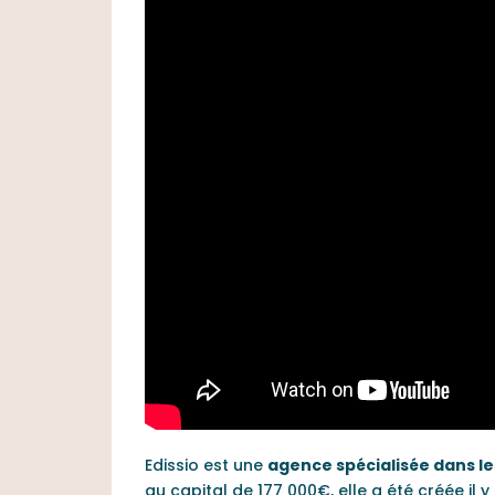
Edissio est une
agence spécialisée dans le
au capital de 177 000€, elle a été créée il 