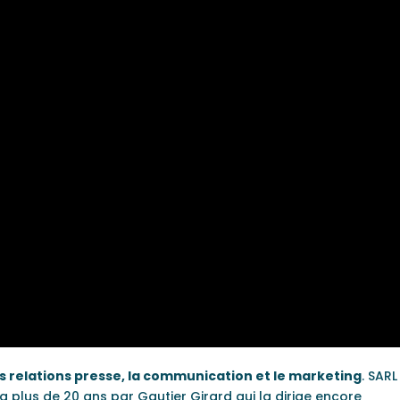
s relations presse, la communication et le marketing
. SARL
y a plus de 20 ans par Gautier Girard qui la dirige encore